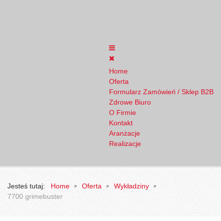
Home
Oferta
Formularz Zamówień / Sklep B2B
Zdrowe Biuro
O Firmie
Kontakt
Aranżacje
Realizacje
Jesteś tutaj:
Home
Oferta
Wykładziny
7700 grimebuster