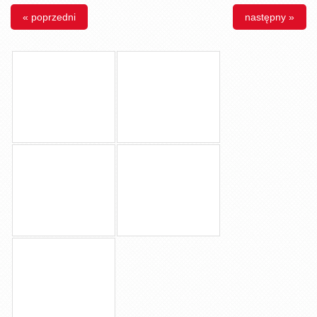
« poprzedni
następny »