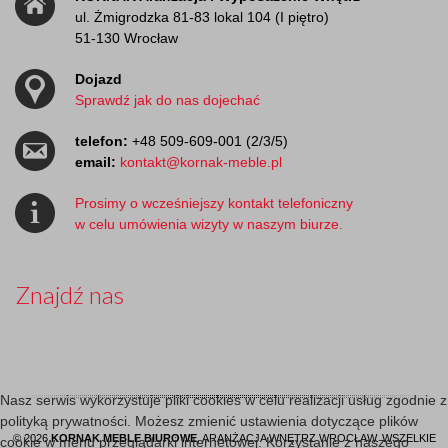
ul. Żmigrodzka 81-83 lokal 104 (I piętro)
51-130 Wrocław
Dojazd
Sprawdź jak do nas dojechać
telefon:
+48 509-609-001 (2/3/5)
email:
kontakt@kornak-meble.pl
Prosimy o wcześniejszy kontakt telefoniczny
w celu umówienia wizyty w naszym biurze.
Znajdź nas
Nasz serwis wykorzystuje pliki cookies w celu realizacji usług zgodnie z
polityką prywatności. Możesz zmienić ustawienia dotyczące plików
© 2026
KORNAK MEBLE BIUROWE
, ARANŻACJA WNĘTRZ WROCŁAW. WSZELKIE
cookie w menu przeglądarki internetowej. Korzystanie z naszego